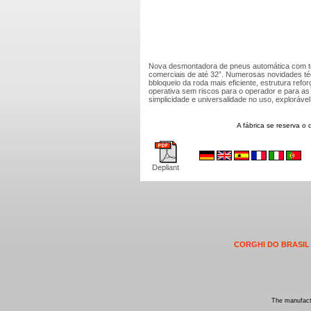
Nova desmontadora de pneus automática com t
comerciais de até 32”. Numerosas novidades té
bbloqueio da roda mais eficiente, estrutura ref
operativa sem riscos para o operador e para a
simplicidade e universalidade no uso, exploráve
A fábrica se reserva o 
Depliant
CORGHI DO BRASIL
The manufactu