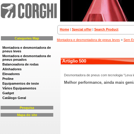
Home
|
Special offer
|
Search Product
Categories Map
Montadora e desmontadora de pneus leves
»
Sem Es
Montadora e desmontadora de
pneus leves
Montadora e desmontadora de
pneus pesados
Artiglio 500
Balanceadora de rodas
Alinhadores
Elevadores
Desmontadora de pneus com tecnologia “Leva l
Proline
Melhor performance, ainda mais geni
Equipamentos de teste
Vários Equipamentos
Gadget
Catálogo Geral
Pesquisa
Mapa do site